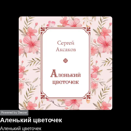
the
h page
 main
nt
the
ibility
ment
Powered by Deezer
Аленький цветочек
Аленький цветочек