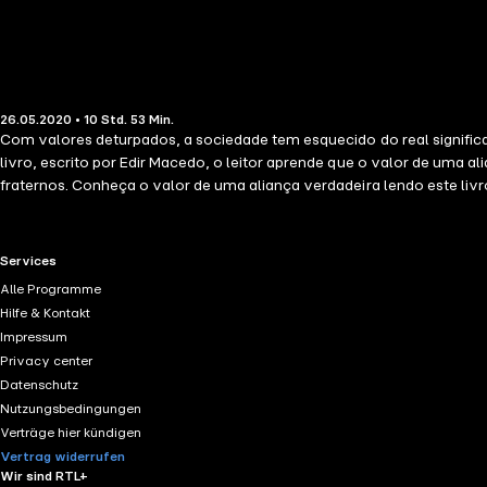
26.05.2020 • 10 Std. 53 Min.
Com valores deturpados, a sociedade tem esquecido do real significa
livro, escrito por Edir Macedo, o leitor aprende que o valor de um
fraternos. Conheça o valor de uma aliança verdadeira lendo este livr
RTL+ useful links.
Services
Alle Programme
Hilfe & Kontakt
Impressum
Privacy center
Datenschutz
Nutzungsbedingungen
Verträge hier kündigen
Vertrag widerrufen
Wir sind RTL+