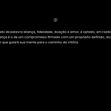
Abonnieren
Mehr
Details
do da palavra aliança, fidelidade, doação e amor, e optado, em razã
a aliança é o de um compromisso firmado com um propósito definido, 
o que guiará sua mente para o caminho da vitória.