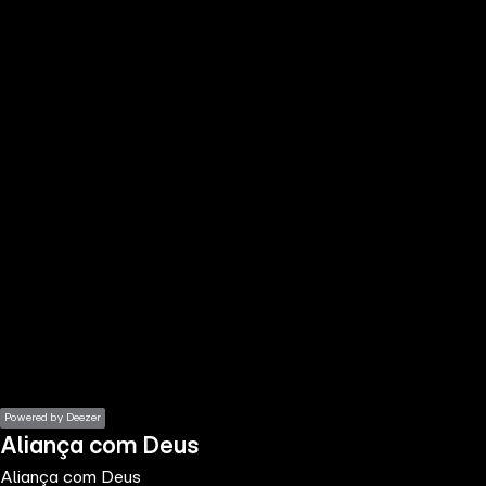
the
h page
 main
nt
the
ibility
ment
Powered by Deezer
Aliança com Deus
Aliança com Deus