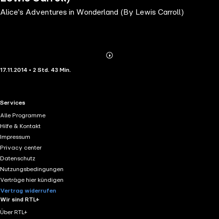
Alice's Adventures in Wonderland (By Lewis Carroll)
Abonnieren
Mehr
17.11.2014 • 2 Std. 43 Min.
Details
RTL+ useful links.
Services
Alle Programme
Hilfe & Kontakt
Impressum
Privacy center
Datenschutz
Nutzungsbedingungen
Verträge hier kündigen
Vertrag widerrufen
Wir sind RTL+
Über RTL+