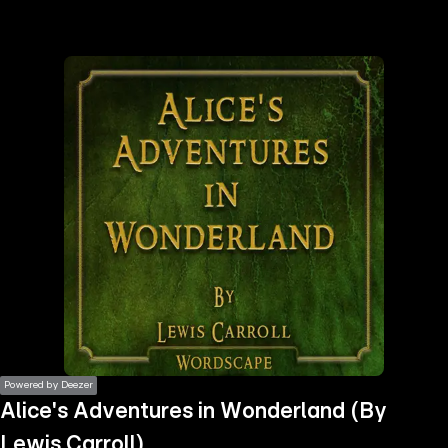
the
h page
 main
nt
the
ibility
ment
Powered by Deezer
Alice's Adventures in Wonderland (By
Lewis Carroll)