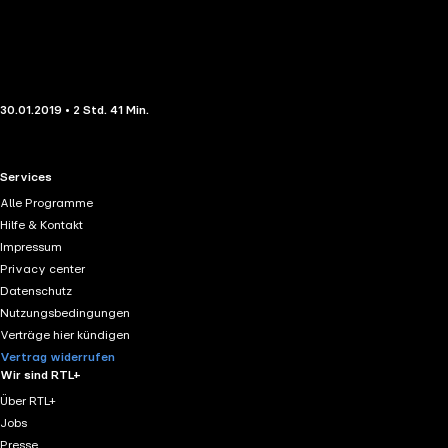
30.01.2019 • 2 Std. 41 Min.
RTL+ useful links.
Services
Alle Programme
Hilfe & Kontakt
Impressum
Privacy center
Datenschutz
Nutzungsbedingungen
Verträge hier kündigen
Vertrag widerrufen
Wir sind RTL+
Über RTL+
Jobs
Presse