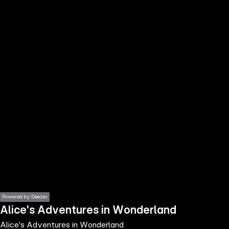
the
h page
 main
nt
the
ibility
ment
Powered by Deezer
Alice's Adventures in Wonderland
Alice's Adventures in Wonderland