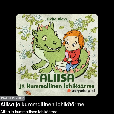
the
h page
 main
nt
the
ibility
ment
Powered by Deezer
Aliisa ja kummallinen lohikäärme
Aliisa ja kummallinen lohikäärme