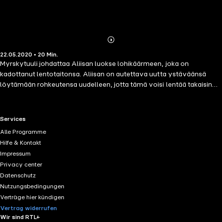
Abonnieren
Mehr
22.05.2020 • 20 Min.
Details
Myrskytuuli johdattaa Aliisan luokse lohikäärmeen, joka on
kadottanut lentotaitonsa. Aliisan on autettava uutta ystäväänsä
löytämään rohkeutensa uudelleen, jotta tämä voisi lentää takaisin
kotiin. Mutta miten autetaan lohikäärmettä, joka ei osaa syöstä tulta,
karjua tai olla ollenkaan kuten oikeat lohikäärmeet? Ihastuttavassa
koko perheen Mitä ihmettä, Aliisa! -sarjassa uteliaalle ja reippaalle
RTL+ useful links.
Services
Aliisalle jokainen päivä on hyvä päivä seikkailuun. Sarja koostuu
Alle Programme
kymmenestä itsenäisestä tarinasta.
Hilfe & Kontakt
Impressum
Privacy center
Datenschutz
Nutzungsbedingungen
Verträge hier kündigen
Vertrag widerrufen
Wir sind RTL+