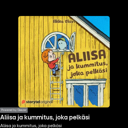
the
h page
 main
nt
the
ibility
ment
Powered by Deezer
Aliisa ja kummitus, joka pelkäsi
Aliisa ja kummitus, joka pelkäsi