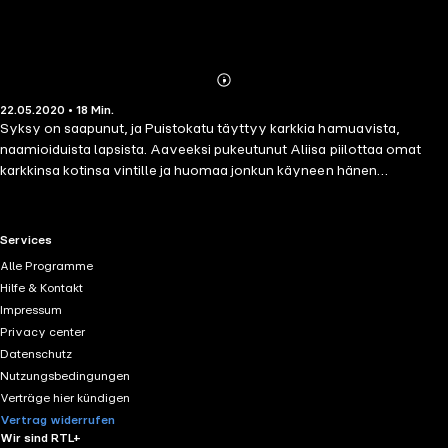
Abonnieren
Mehr
22.05.2020 • 18 Min.
Details
Syksy on saapunut, ja Puistokatu täyttyy karkkia hamuavista,
naamioiduista lapsista. Aaveeksi pukeutunut Aliisa piilottaa omat
karkkinsa kotinsa vintille ja huomaa jonkun käyneen hänen
makeispiilollaan. Kun Aliisa säikyttelee ikkunasta muita lapsia, hänen
hyväntahtoista kummitteluaan pelkää joku muukin: oikea kummitus,
joka ei ole koskaan poistunut vintiltä! Miten käy, kun kummitus kohtaa
RTL+ useful links.
Services
Aliisan? Ihastuttavassa koko perheen Mitä ihmettä, Aliisa! -sarjassa
Alle Programme
uteliaalle ja reippaalle Aliisalle jokainen päivä on hyvä päivä
Hilfe & Kontakt
seikkailuun. Sarja koostuu kymmenestä itsenäisestä tarinasta.
Impressum
Privacy center
Datenschutz
Nutzungsbedingungen
Verträge hier kündigen
Vertrag widerrufen
Wir sind RTL+