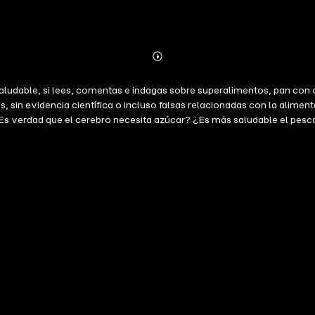
Abonnieren
Mehr
Details
a saludable, si lees, comentas e indagas sobre superalimentos, pan con 
 sin evidencia científica o incluso falsas relacionadas con la alime
. ¿Es verdad que el cerebro necesita azúcar? ¿Es más saludable el p
sterol? ¿Es el colesterol el enemigo a combatir? ¿Puedo comer lo qu
ocultos en los alimentos procesados? ¿Sabes descifrar una etiquet
lanese es psicóloga-psicoterapeuta, y ambas investigan en el Centro 
va ética, rigurosa y amena, las estrategias para tener una alimentac
rlos, para que no caigamos en los engaños del marketing. Grabado en