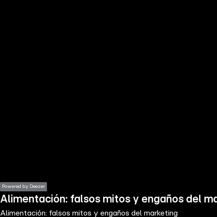
the
h page
 main
nt
the
ibility
ment
Powered by Deezer
Alimentación: falsos mitos y engaños del m
Alimentación: falsos mitos y engaños del marketing