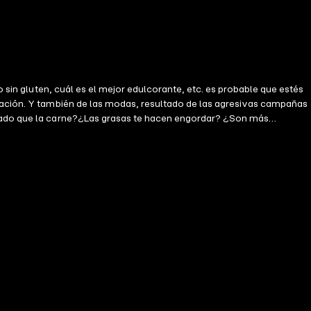
o sin gluten, cuál es el mejor edulcorante, etc. es probable que estés
ntación. Y también de las modas, resultado de las agresivas campañas
escado que la carne?¿Las grasas te hacen engordar? ¿Son más
e quiera porque luego lo quemo en el gimnasio? Para adelgazar, ¿hay
a? Descubre que aprender a hacerlo es más práctico que un coach
de Terapia Estratégica de Arezzo, fundado por Giorgio Nardone.
ión saludable y una buena relación con la comida, cuáles son los
 español ibérico (España).