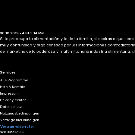
30.10.2019 • 4 Std. 14 Min.
Si te preocupa tu alimentación y la de tu familia, si aspiras a que se
muy confundido y algo cansado por las informaciones contradictorias,
de marketing de la poderosa y multimillonaria industria alimentaria
perjudiciales que los productos light? ¿Los huevos aumentan el cole
que comer menos y moverse más? ¿Cómo detectar el azúcar y la sal 
nutricional . Simona Milanese es médica-psicoterapeuta y Roberta Mi
RTL+ useful links.
Services
Estas dos hermanas se han empeñado en divulgar, desde una perspecti
Alle Programme
falsos mitos que afectan a la alimentación, y cómo podemos combati
Hilfe & Kontakt
Impressum
Privacy center
Datenschutz
Nutzungsbedingungen
Verträge hier kündigen
Vertrag widerrufen
Wir sind RTL+