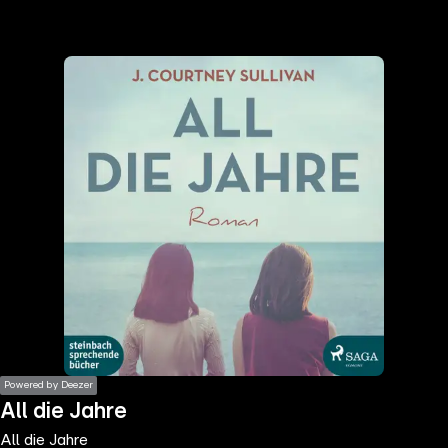
the
h page
 main
nt
the
ibility
ment
Powered by Deezer
All die Jahre
All die Jahre