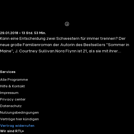
Abonnieren
Mehr
29.01.2018 • 13 Std. 53 Min.
Details
Kann eine Entscheidung zwei Schwestern für immer trennen? Der
neue große Familienroman der Autorin des Bestsellers "Sommer in
Maine", J. Courtney Sullivan.Nora Flynn ist 21, als sie mit ihrer
jüngeren Schwester aus Irland nach Amerika auswandert, um ihrem
Verlobten zu folgen und Theresa eine Ausbildung zu ermöglichen.
Doch Theresa wird schwanger, und Nora trifft eine folgenschwere
RTL+ useful links.
Services
Entscheidung. Fünfzig Jahre später hat Nora vier erwachsene Kinder:
Alle Programme
John, Bridget, Brian und Patrick, ihren Ältesten, der Nora beständig
Hilfe & Kontakt
Sorgen bereitet und trotzdem ihr Liebling ist. Theresa lebt als Nonne in
Impressum
einem Kloster, als Patricks Tod die Schwestern nach Jahrzehnten des
Privacy center
Schweigens wieder zusammenführt – und sie zwingt, sich mit dem
Datenschutz
auseinanderzusetzen, was ihr Leben für immer verändert hat. Nach
Nutzungsbedingungen
"Sommer in Maine" ein neuer großer Familienroman von J. Courtney
Verträge hier kündigen
Sullivan.
Vertrag widerrufen
Wir sind RTL+