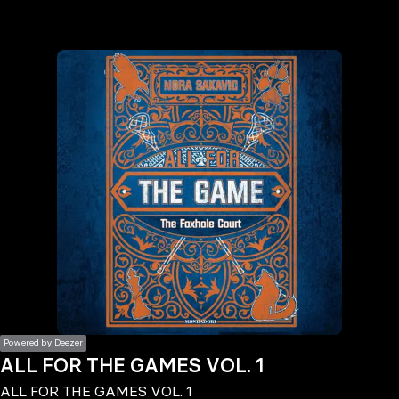
the
h page
 main
nt
the
ibility
ment
Powered by Deezer
ALL FOR THE GAMES VOL. 1
ALL FOR THE GAMES VOL. 1