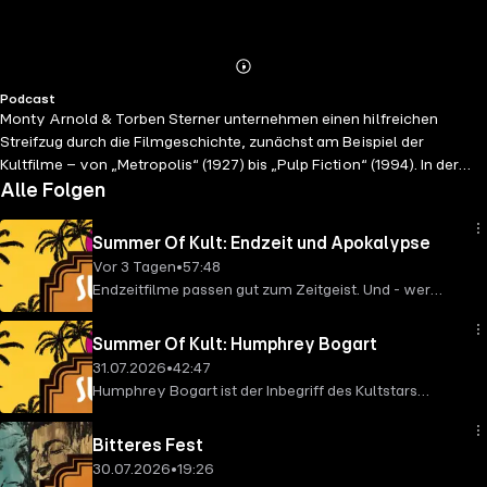
Abspielen
Mehr
Podcast
Details
Monty Arnold & Torben Sterner unternehmen einen hilfreichen
Streifzug durch die Filmgeschichte, zunächst am Beispiel der
Kultfilme – von „Metropolis“ (1927) bis „Pulp Fiction“ (1994). In der
laufenden zweiten Staffel halten sie pro Folge einen Kultfilm-Azubi
Alle Folgen
und einem Geheimtipp parat. Parallel zur zweiten gibt es vereinzelt
Folgen aus der dritten Staffel "Kultfiguren". Darin werden einzelne
Summer Of Kult: Endzeit und Apokalypse
Stars, Charaktere oder Popkulturphänomene in den Blick genommen.
Vor 3 Tagen
•
57:48
Endzeitfilme passen gut zum Zeitgeist. Und - wer
hätte das gedacht? - in einigen davon wird das Leben
richtiggehend gefeiert! Wir blicken zurück auf Staffel 1
Summer Of Kult: Humphrey Bogart
und 2.
31.07.2026
•
42:47
Humphrey Bogart ist der Inbegriff des Kultstars
schlechthin und somit der Star unserer ersten Staffel
„Alle 42 Kultfilme“. Er geistert sogar durch einige
Bitteres Fest
dieser Filme, in denen er gar nicht mitspielt. Hier
30.07.2026
•
19:26
kommt alles zusammen, was wir über ihn und seine