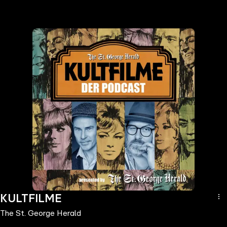
the
h page
 main
nt
the
ibility
ment
KULTFILME
The St. George Herald