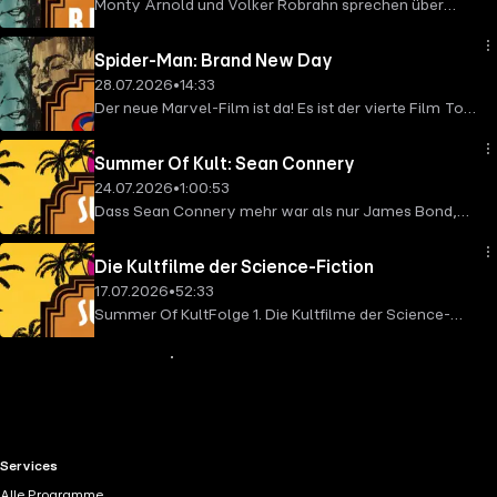
Monty Arnold und Volker Robrahn sprechen über
Filme gesagt haben - und mehr.
Bitteres Fest, den neuen Film von Almodóvar.
Spider-Man: Brand New Day
28.07.2026
•
14:33
Der neue Marvel-Film ist da! Es ist der vierte Film Tom
Holland in der Rolle des Spider-Man. Gniechel, Ronny
Fanta und Monty Arnold sahen ihn vorab.
Summer Of Kult: Sean Connery
24.07.2026
•
1:00:53
Dass Sean Connery mehr war als nur James Bond,
weiß eigentlich jeder. Wir belegen es mit den drei
besten Protest-Filmrollen seiner Bond-Phase!
Die Kultfilme der Science-Fiction
17.07.2026
•
52:33
Summer Of KultFolge 1. Die Kultfilme der Science-
FictionObwohl Kult (auch) dazu da ist Missratenes zu
veredeln, kommen in der Liste der amtlichen 42
Mehr Inhalte anzeigen
Kultfilme, die wir in der ersten Staffel behandelt haben
nur vier Titel vor.Die lassen wir in unserer
Sommerpause noch einmal Revue passieren.
RTL+ useful links.
Services
Alle Programme