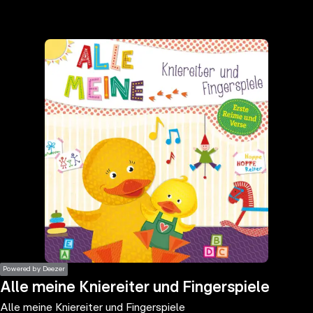
the
h page
 main
nt
the
ibility
ment
Powered by Deezer
Alle meine Kniereiter und Fingerspiele
Alle meine Kniereiter und Fingerspiele