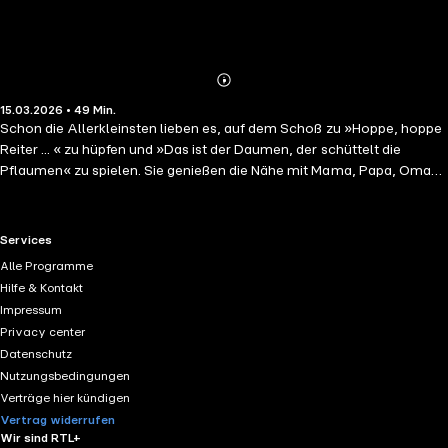
Abonnieren
Mehr
15.03.2026 • 49 Min.
Details
Schon die Allerkleinsten lieben es, auf dem Schoß zu »Hoppe, hoppe
Reiter ... « zu hüpfen und »Das ist der Daumen, der schüttelt die
Pflaumen« zu spielen. Sie genießen die Nähe mit Mama, Papa, Oma
oder Opa, lachen sich kaputt und können gar nicht genug bekommen.
Fingerspiele und Kniereiter sind schöne Rituale für das gemeinsame
Spiel mit Babys und Kleinkindern und unterstützen von Anfang an
RTL+ useful links.
Services
beim Erlernen der Sprache. »Alle meine ... Kniereiter und
Alle Programme
Fingerspiele«, das sind erste Reime und Lieder für ganz Kleine.
Hilfe & Kontakt
Impressum
Privacy center
Datenschutz
Nutzungsbedingungen
Verträge hier kündigen
Vertrag widerrufen
Wir sind RTL+