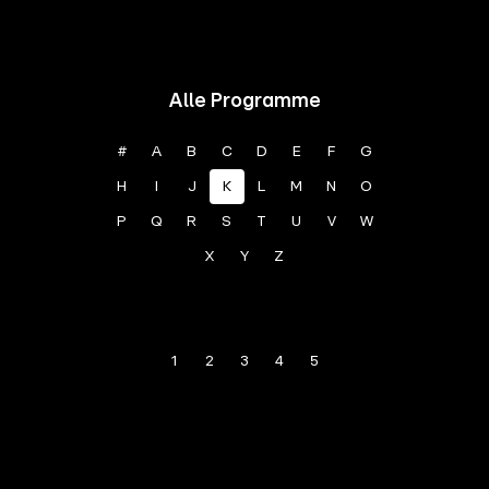
Alle Programme
#
A
B
C
D
E
F
G
H
I
J
K
L
M
N
O
P
Q
R
S
T
U
V
W
X
Y
Z
1
2
3
4
5