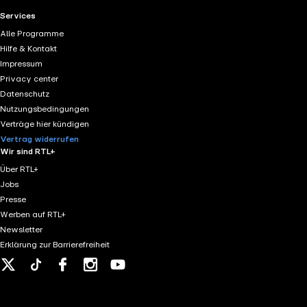
RTL+ useful links.
Services
Alle Programme
Hilfe & Kontakt
Impressum
Privacy center
Datenschutz
Nutzungsbedingungen
Verträge hier kündigen
Vertrag widerrufen
Wir sind RTL+
Über RTL+
Jobs
Presse
Werben auf RTL+
Newsletter
Erklärung zur Barrierefreiheit
X
Tiktok
Facebook
Instagram
Youtube