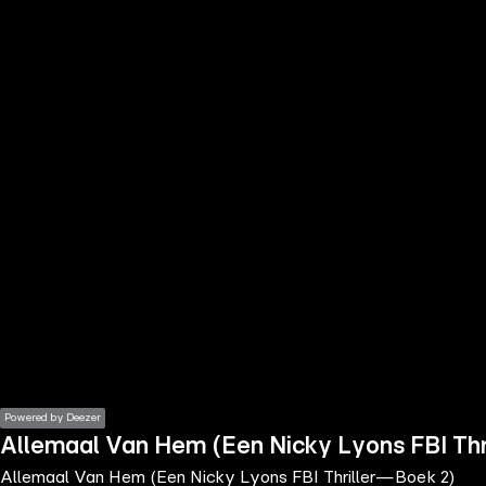
the
h page
 main
nt
the
ibility
ment
Powered by Deezer
Allemaal Van Hem (Een Nicky Lyons FBI Th
Allemaal Van Hem (Een Nicky Lyons FBI Thriller—Boek 2)