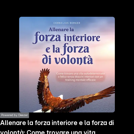
the
h page
 main
nt
the
ibility
ment
Powered by Deezer
Allenare la forza interiore e la forza di
volontà: Come trovare una vita