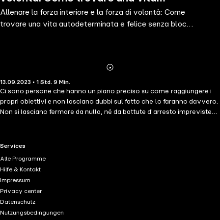
Allenare la forza interiore e la forza di volontà: Come
autodeterminata e felice senza blocchi
trovare una vita autodeterminata e felice senza blocchi
interiori con un t
interiori con un t
Abonnieren
Mehr
13.09.2023 • 1 Std. 9 Min.
Details
Ci sono persone che hanno un piano preciso su come raggiungere i
propri obiettivi e non lasciano dubbi sul fatto che lo faranno davvero.
Non si lasciano fermare da nulla, né da battute d'arresto impreviste
né da altri ostacoli. Trovano una soluzione a ogni problema e
crescono grazie alle sfide che affrontano. Altre persone, invece, non
hanno nessuna di queste qualità e quindi si sentono rapidamente
RTL+ useful links.
Services
sopraffatte o incapaci di affrontare una situazione. Ora veniamo alla
Alle Programme
domanda: qual è la differenza cruciale tra loro? La risposta è: la forza
Hilfe & Kontakt
mentale.È un attributo che non tutti possiedono, ma che tutti
Impressum
possono imparare. Nei capitoli che seguono imparerete tutto ciò che
Privacy center
è importante sulla forza mentale e come potete allenarla, utilizzarla
Datenschutz
e, infine, ottenere successi completamente nuovi in tutti gli ambiti
Nutzungsbedingungen
della vita.