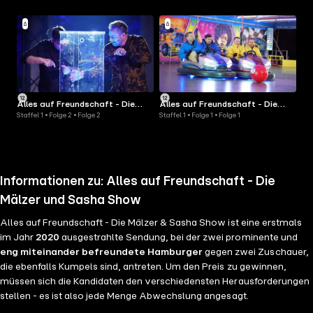
Alles auf Freundschaft - Die
Alles auf Freundschaft - Die
Staffel 1 • Folge 2 • Folge 2
Staffel 1 • Folge 1 • Folge 1
Mälzer & Sasha Show
Mälzer & Sasha Show
Informationen zu: Alles auf Freundschaft - Die
Mälzer und Sasha Show
Alles auf Freundschaft - Die Mälzer & Sasha Show ist eine erstmals
im Jahr
2020
ausgestrahlte Sendung, bei der zwei prominente und
eng miteinander befreundete Hamburger
gegen zwei Zuschauer,
die ebenfalls Kumpels sind, antreten. Um den Preis zu gewinnen,
müssen sich die Kandidaten den verschiedensten Herausforderungen
stellen - es ist also jede Menge Abwechslung angesagt.