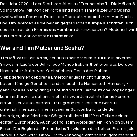
Das Jahr 2020 ist der Start von Alles auf Freundschaft - Die Mälzer &
Sasha Show. Mit von der Partie sind neben
Tim Mälzer
und
Sasha
zwei weitere Freunde-Duos - die Rede ist unter anderem von Daniel
und Tim. Werden es die beiden gegnerischen Kumpels schaffen, sich
gegen die beiden Promis aus Hamburg durchzusetzen? Moderiert wird
das Format von
Steffen Hallaschka
.
Wer sind Tim Mälzer und Sasha?
Tim Mälzer
ist ein
Koch
, der durch seine vielen Auftritte in diversen
Shows im Laufe der Jahre jede Menge Bekanntheit erlangte. Darüber
hinaus ist er Autor von Kochbüchern. Der in den frühen
Siebzigerjahren geborene Entertainer liebt nicht nur gute,
bodenständige Gerichte, sondern auch die Hansestadt Hamburg -
genau wie sein langjähriger Freund
Sasha
. Der deutsche
Popsänger
kann mittlerweile auf eine mehr als zwei Jahrzehnte lange Karriere
als Musiker zurückblicken. Erste große musikalische Schritte
unternahm er zusammen mit seiner Schülerband. Ende der
Neunzigerjahre feierte der Sänger mit dem Hit If You Believe einen
echten Durchbruch. Auch Sasha ist im Ãœbrigen ein Fan von gutem
Essen. Der Beginn der Freundschaft zwischen den beiden Promis, die
sich auf einer After-Show-Party kennengelernt haben, geht mehr als