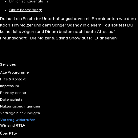
Bin ich schlauer als ...?
Chris! Boom! Bang!
Du hast ein Faible für Unterhaltungsshows mit Prominenten wie dem
Koch Tim Mälzer und dem Sänger Sasha? In diesem Fall solltest Du
keinesfalls zögern und Dir am besten noch heute Alles auf
Freundschaft - Die Mälzer & Sasha Show auf RTL+ ansehen!
RTL+ useful links.
Services
Alle Programme
Hilfe & Kontakt
Impressum
Privacy center
Datenschutz
Nutzungsbedingungen
Verträge hier kündigen
Vertrag widerrufen
Wir sind RTL+
Über RTL+