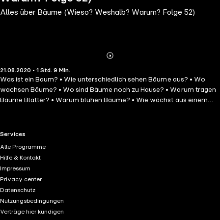
Alles über Bäume (Wieso? Weshalb? Warum? Folge 52)
Abonnieren
Mehr
21.08.2020 • 1 Std. 9 Min.
Details
Was ist ein Baum? • Wie unterschiedlich sehen Bäume aus? • Wo
wachsen Bäume? • Wo sind Bäume noch zu Hause? • Warum tragen
Bäume Blätter? • Warum blühen Bäume? • Wie wächst aus einem
Samen ein Baum? • Welche Tricks beherrschen Bäume? • Wie geht
ein Baumleben zu Ende? • Wie viele Bäume stecken in unserem
Alltag? • Wofür brauchen wir Holz? • Warum sind Bäume so wichtig?
RTL+ useful links.
Services
• Wie können wir Bäume schützen? • Welche Bäume sind
Alle Programme
rekordverdächtig? Authentische Geräusche, viel Musik und das
Hilfe & Kontakt
Eröffnungslied machen das Ganze zum spannenden Hörerlebnis nach
Impressum
dem Motto "Ich bin ganz Ohr!" Das gleichnamige Buch von Guido
Privacy center
Wandrey und Susanne Gernhäuser erscheint im Ravensburger
Datenschutz
Verlag.
Nutzungsbedingungen
Verträge hier kündigen