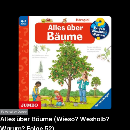
the
h page
 main
nt
the
ibility
ment
Powered by Deezer
Alles über Bäume (Wieso? Weshalb?
Warum? Folge 52)