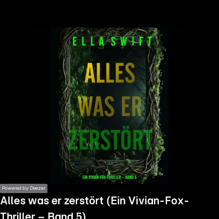
the
h page
 main
nt
the
ibility
ment
Powered by Deezer
Alles was er zerstört (Ein Vivian-Fox-
Thriller – Band 5)