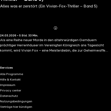
Alles was er zerstört (Ein Vivian-Fox-Thriller – Band 5)
Abonnieren
Mehr
24.03.2026 • 5 Std. 33 Min.
Details
Als eine Reihe neuer Morde in den altehrwürdigen Gemäuern
prächtiger Herrenhäuser im Vereinigten Königreich ans Tageslicht
kommt, wird Vivian Fox – eine Meisterdiebin, die zur Geheimwaffe
von Interpol avanciert ist – beauftragt, die Wahrheit hinter einer
tödlichen Legende aufzudecken. Doch wird diese Mission Vivian
direkt ins Visier des Mörders bringen? ALLES WAS ER ZERSTÖRT (EIN
RTL+ useful links.
Services
VIVIAN-FOX-THRILLER – BAND 5) ist der fünfte Roman in einer neuen
Alle Programme
Reihe der Krimi- und Thrillerautorin Ella Swift. Die Serie beginnt mit
Hilfe & Kontakt
ALL ER NIMMT (Buch 1). Die Vivian-Fox-Reihe wird Sie mit einer
Impressum
fesselnden Katz-und-Maus-Geschichte in Atem halten, die voller
Privacy center
gruseliger Überraschungen steckt und eine packende, aber
Datenschutz
geheimnisvolle Protagonistin hat. Mit durchgehender Spannung,
Nutzungsbedingungen
Action und unerwarteten Wendungen wird diese Reihe Sie garantiert
Verträge hier kündigen
bis spät in die Nacht wach halten. Fans von Melinda Leigh, Kendra