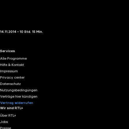
14.11.2014 • 10 Std. 15 Min.
RTL+ useful links.
Services
Alle Programme
Hilfe & Kontakt
Impressum
Privacy center
Datenschutz
Nutzungsbedingungen
Verträge hier kündigen
Vertrag widerrufen
Wir sind RTL+
Über RTL+
Jobs
Presse