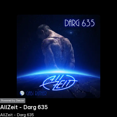
the
h page
 main
nt
the
ibility
ment
Powered by Deezer
AllZeit - Darg 635
AllZeit - Darg 635