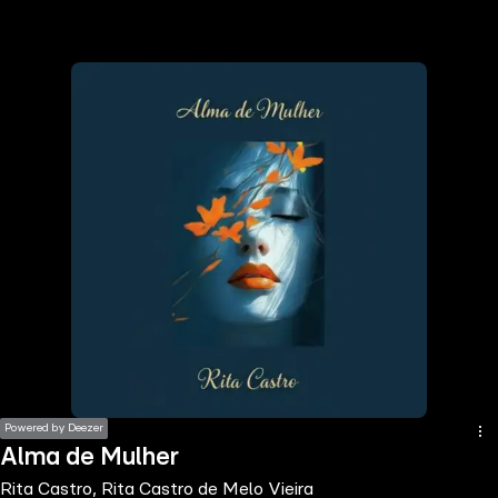
the
h page
 main
nt
the
ibility
ment
Powered by Deezer
Alma de Mulher
Rita Castro, Rita Castro de Melo Vieira