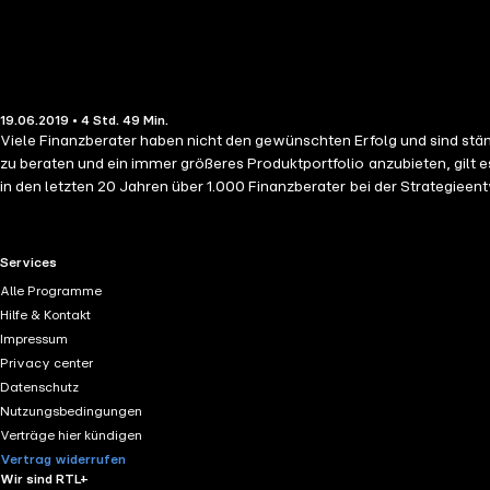
19.06.2019 • 4 Std. 49 Min.
Viele Finanzberater haben nicht den gewünschten Erfolg und sind stän
zu beraten und ein immer größeres Produktportfolio anzubieten, gilt 
in den letzten 20 Jahren über 1.000 Finanzberater bei der Strategieentw
damit mehr Umsatz entwickeln kann. In neun Kapiteln lernen Finanzber
RTL+ useful links.
Services
Alle Programme
Hilfe & Kontakt
Impressum
Privacy center
Datenschutz
Nutzungsbedingungen
Verträge hier kündigen
Vertrag widerrufen
Wir sind RTL+