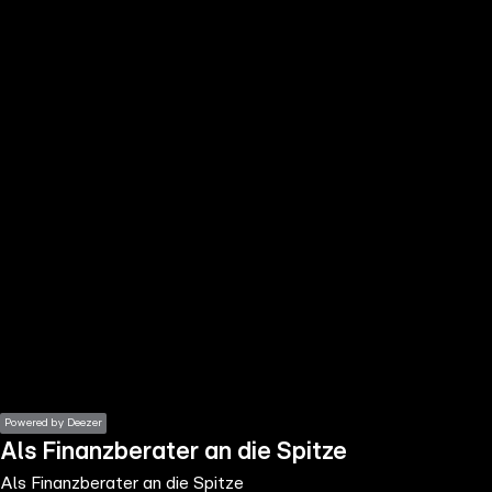
the
h page
 main
nt
the
ibility
ment
Powered by Deezer
Als Finanzberater an die Spitze
Als Finanzberater an die Spitze