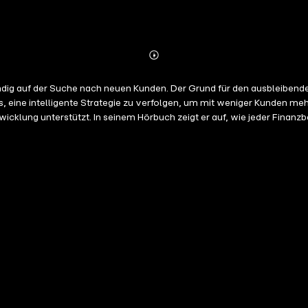
Abonnieren
Mehr
Details
dig auf der Suche nach neuen Kunden. Der Grund für den ausbleibenden 
es, eine intelligente Strategie zu verfolgen, um mit weniger Kunden 
icklung unterstützt. In seinem Hörbuch zeigt er auf, wie jeder Finanzbe
ater alles, was sie benötigen, um einen 7-stelligen Jahresumsatz zu e