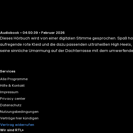
Audiobook • 04:50:39 • Februar 2026
Dieses Hörbuch wird von einer digitalen Stimme gesprochen. Spaß hab
aufregende rote Kleid und die dazu passenden ultraheißen High Heels
seine sinnliche Umarmung auf der Dachterrasse mit dem umwerfenden Blic
könnte …
RTL+ useful links.
Services
Alle Programme
Hilfe & Kontakt
Impressum
Privacy center
Datenschutz
Nutzungsbedingungen
Verträge hier kündigen
Vertrag widerrufen
Wir sind RTL+