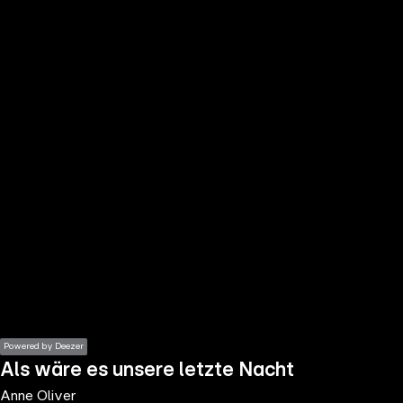
the
h page
 main
nt
the
ibility
ment
Powered by Deezer
Als wäre es unsere letzte Nacht
Anne Oliver