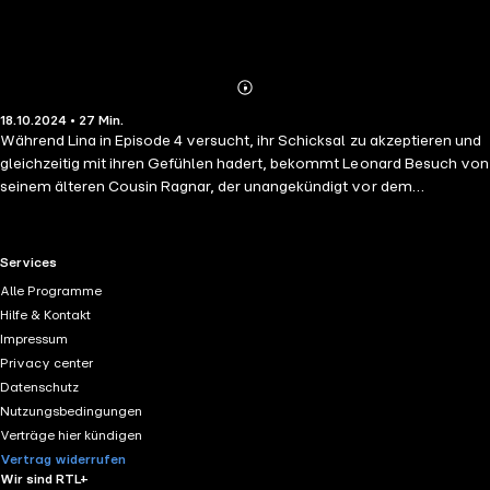
Abonnieren
Mehr
18.10.2024 • 27 Min.
Details
Während Lina in Episode 4 versucht, ihr Schicksal zu akzeptieren und
gleichzeitig mit ihren Gefühlen hadert, bekommt Leonard Besuch von
seinem älteren Cousin Ragnar, der unangekündigt vor dem
Herrenhaus auftaucht. Er bietet Leonard kurz vor dem Antritt des
Erbes seine Unterstützung an und möchte ihm unter die Arme greifen.
Währenddessen stößt Lina in der Bibliothek auf weitere dunkle
RTL+ useful links.
Services
Geheimnisse um die Barone von Kaltenstein.
Alle Programme
Hilfe & Kontakt
Impressum
Privacy center
Datenschutz
Nutzungsbedingungen
Verträge hier kündigen
Vertrag widerrufen
Wir sind RTL+