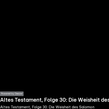
the
h page
 main
nt
the
ibility
ment
Powered by Deezer
Altes Testament, Folge 30: Die Weisheit d
Altes Testament, Folge 30: Die Weisheit des Salomon