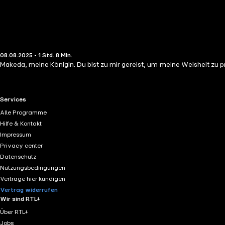
08.08.2025 • 1 Std. 8 Min.
Makeda, meine Königin. Du bist zu mir gereist, um meine Weisheit zu pr
RTL+ useful links.
Services
Alle Programme
Hilfe & Kontakt
Impressum
Privacy center
Datenschutz
Nutzungsbedingungen
Verträge hier kündigen
Vertrag widerrufen
Wir sind RTL+
Über RTL+
Jobs