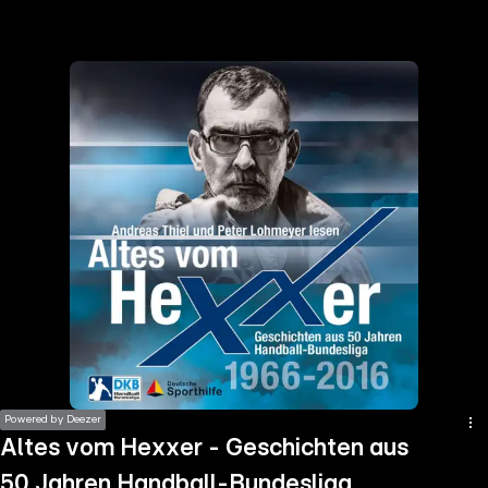
the
h page
 main
nt
the
ibility
ment
Powered by Deezer
Altes vom Hexxer - Geschichten aus
50 Jahren Handball-Bundesliga