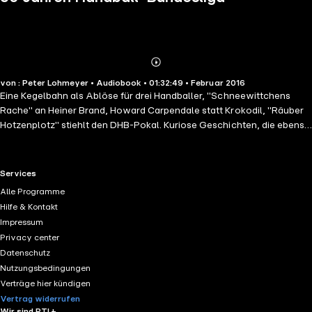
Abonnieren
Mehr
von : Peter Lohmeyer • Audiobook • 01:32:49 • Februar 2016
Details
Eine Kegelbahn als Ablöse für drei Handballer, "Schneewittchens
Rache" an Heiner Brand, Howard Carpendale statt Krokodil, "Räuber
Hotzenplotz" stiehlt den DHB-Pokal. Kuriose Geschichten, die ebenso
Teil der spannenden 50-jährigen Geschichte der Bundesliga sind, wie
die Liga-Gründung, die goldene Ära des VfL Gummersbach, die
Erfindung der schnellen Mitte, das Bosman-Urteil, die Tragödie des
RTL+ useful links.
Services
Joachim Deckarm und die unglaubliche 68:0 Punkte-Saison des
Alle Programme
Rekordmeister THW Kiel. Torwart-Legende "Der Hexer" Andreas Thiel
Hilfe & Kontakt
und Peter Lohmeyer, einer der bekanntesten deutschen Schauspieler,
Impressum
nehmen Sie mit auf eine stets unterhaltsame, bisweilen kuriose, aber
Privacy center
immer informative und fesselnde Reise durch deutsche
Datenschutz
Sportgeschichte
Nutzungsbedingungen
Verträge hier kündigen
Vertrag widerrufen
Wir sind RTL+