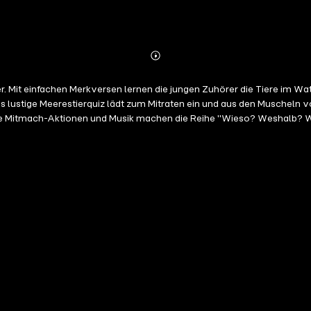
Abonnieren
Mehr
Details
r. Mit einfachen Merkversen lernen die jungen Zuhörer die Tiere im W
lustige Meerestierquiz lädt zum Mitraten ein und aus den Muscheln 
e Mitmach-Aktionen und Musik machen die Reihe "Wieso? Weshalb? War
im Ravensburger Buchverlag erschienen.