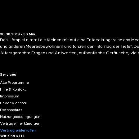
30.08.2019 • 36 Min.
Das Hörspiel nimmt die Kleinen mit auf eine Entdeckungsreise ans Mee
und anderen Meeresbewohnern und tanzen den "Samba der Tiefe". Das 
Altersgerechte Fragen und Antworten, authentische Geräusche, viel
gleichnamige Buch von Marion Kreimeyer-Visse und Andrea Erne ist 
RTL+ useful links.
Services
Alle Programme
Hilfe & Kontakt
Impressum
Privacy center
Datenschutz
Nutzungsbedingungen
Verträge hier kündigen
Vertrag widerrufen
Wir sind RTL+