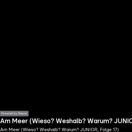
the
h page
 main
nt
the
ibility
ment
Powered by Deezer
Am Meer (Wieso? Weshalb? Warum? JUNIOR
Am Meer (Wieso? Weshalb? Warum? JUNIOR, Folge 17)