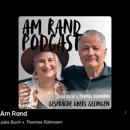
the
h page
 main
nt
the
ibility
ment
Am Rand
Julia Buch x Thomas Rühmann