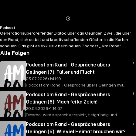
Abspielen
Mehr
Podcast
Details
Generationsübergreifender Dialog über das Gelingen Zwei, die über
den Rand, sich selbst und kreativschaffenden Gästen in die Karten
schauen. Das gibt es exklusiv beim neuen Podcast „Am Rand“ -
Geschichten übers Gelingen mit Thomas Rühmann und Julia Buch.
Alle Folgen
Sie: Musikerin, Erfinderin der Schlafkonzerte & Tonstudioleiterin. Er:
Podcast am Rand - Gespräche übers
Schauspieler, Musiker, Regisseur, Dramaturg und Theaterleiter des
Theaters am Rand. In ihren Konzerten im Liegen gilt: „Einschlafen
Gelingen (7): Füller und Flucht
erlaubt“! Er dagegen möchte mit der Theaterkunst aufwecken. Beide
05.07.2026
•
1:41:19
verbindet die Kunst, „Räume zum Träumen“ zu erschaffen. Ein
Podcast am Rand - Gespräche übers Gelingen mit
Podcast, um gemeinsam über den Rand zu fühlen.
Julia Buch und Thomas Rühmann, ein
Podcast am Rand - Gespräche übers
https://www.instagram.com/book_of_julia
/
generationsübergrefender Dialog. Es gibt Fragen über
Gelingen (6): Mach fei ka Zeich!
https://www.instagram.com/thomasruehmann
/
Fragen. Und es ist vor allem einer, der redet, erzählt,
20.04.2026
•
1:14:07
berichtet, fabuliert: Lutz Fiebig. Der Mann aus
Diesmal wird’s sprachverspielt, tiefgründig und
Magdeburg, gebürtig in Leipzig, im Jahr des
zwischendurch herrlich schräg: Zu Gast ist Danny
Mauerbaus. Er hat heute einen Beruf wie aus der Zeit
Podcast am Rand - Gespräche übers
Siegel – Althistoriker, Dichter, Musiker und Theologe.
gefallen. Er repariert Füllfederhalter, die ihm aus der
Gelingen (5): Wieviel Heimat brauchen wir?
Einer, der zwischen Zeiten, Tönen und Wahrheiten