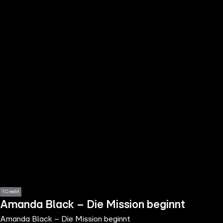
the
h page
 main
nt
the
ibility
ment
1 Credit
Amanda Black – Die Mission beginnt
Amanda Black – Die Mission beginnt