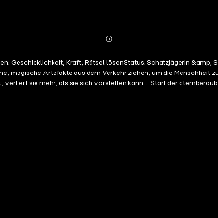
Abonnieren
Mehr
Details
rliche, magische Artefakte aus dem Verkehr ziehen, um die Menschheit 
nn ... Start der atemberaubenden Action-Abenteuer-Reihe von Bárbara Montes und Juan
he im Hörbuch: »Amanda Black – Die Mission beginnt (Band 1)«
 – Geheimoperation im Untergrund (Band 2)« Ungekürzte Lesung mit Magdalena Montasser, Henning Nöhren, Tanja Fo