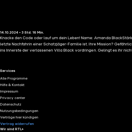
14.10.2024 • 3 Std. 16 Min.
Knacke den Code oder lauf um dein Leben! Name: Amanda BlackStärken: Geschicklichkeit, Kraft, Rätsel lösenStatus: Schatzjägerin &amp; SuperheldinEin mysteriöser Brief offenbart Amanda Black, dass sie die
letzte Nachfahrin einer Schatzjäger-Familie ist. Ihre Mission? Gefäh
ins Innerste der verlassenen Villa Black vordringen. Gelingt es ihr nicht, verliert sie mehr, als sie sich vorstellen ka
Gómez-Jurado, dem Meister des Thrillers, gelesen von »Wednesday«-Stimme Magdalena Montasser. Alle Bände der »Amanda Black«-Rei
»Amanda Black
RTL+ useful links.
Services
Alle Programme
Hilfe & Kontakt
Impressum
Privacy center
Datenschutz
Nutzungsbedingungen
Verträge hier kündigen
Vertrag widerrufen
Wir sind RTL+