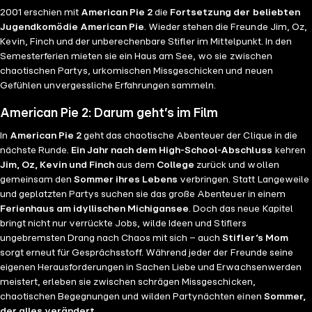
2001 erschien mit
American Pie 2
die
Fortsetzung der beliebten
Jugendkomödie American Pie
. Wieder stehen die Freunde Jim, Oz,
Kevin, Finch und der unberechenbare Stifler im Mittelpunkt. In den
Semesterferien mieten sie ein Haus am See, wo sie zwischen
chaotischen Partys, urkomischen Missgeschicken und neuen
Gefühlen unvergessliche Erfahrungen sammeln.
American Pie 2: Darum geht’s im Film
In
American Pie 2
geht das chaotische Abenteuer der Clique in die
nächste Runde.
Ein Jahr nach dem High-School-Abschluss
kehren
Jim, Oz, Kevin und Finch
aus dem
College
zurück und wollen
gemeinsam den
Sommer ihres Lebens
verbringen. Statt Langeweile
und geplatzten Partys suchen sie das große Abenteuer in einem
Ferienhaus am idyllischen Michigansee
. Doch das neue Kapitel
bringt nicht nur verrückte Jobs, wilde Ideen und Stiflers
ungebremsten Drang nach Chaos mit sich – auch
Stifler’s Mom
sorgt erneut für Gesprächsstoff. Während jeder der Freunde seine
eigenen Herausforderungen in Sachen Liebe und Erwachsenwerden
meistert, erleben sie zwischen schrägen Missgeschicken,
chaotischen Begegnungen und wilden Partynächten einen
Sommer,
der alles verändert
.