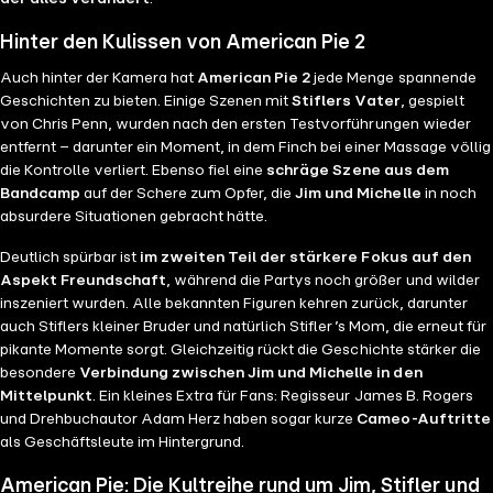
Hinter den Kulissen von American Pie 2
Auch hinter der Kamera hat
American Pie 2
jede Menge spannende
Geschichten zu bieten. Einige Szenen mit
Stiflers Vater
, gespielt
von Chris Penn, wurden nach den ersten Testvorführungen wieder
entfernt – darunter ein Moment, in dem Finch bei einer Massage völlig
die Kontrolle verliert. Ebenso fiel eine
schräge Szene aus dem
Bandcamp
auf der Schere zum Opfer, die
Jim und Michelle
in noch
absurdere Situationen gebracht hätte.
Deutlich spürbar ist
im zweiten Teil der stärkere Fokus auf den
Aspekt Freundschaft
, während die Partys noch größer und wilder
inszeniert wurden. Alle bekannten Figuren kehren zurück, darunter
auch Stiflers kleiner Bruder und natürlich Stifler’s Mom, die erneut für
pikante Momente sorgt. Gleichzeitig rückt die Geschichte stärker die
besondere
Verbindung zwischen Jim und Michelle in den
Mittelpunkt
. Ein kleines Extra für Fans: Regisseur James B. Rogers
und Drehbuchautor Adam Herz haben sogar kurze
Cameo-Auftritte
als Geschäftsleute im Hintergrund.
American Pie: Die Kultreihe rund um Jim, Stifler und