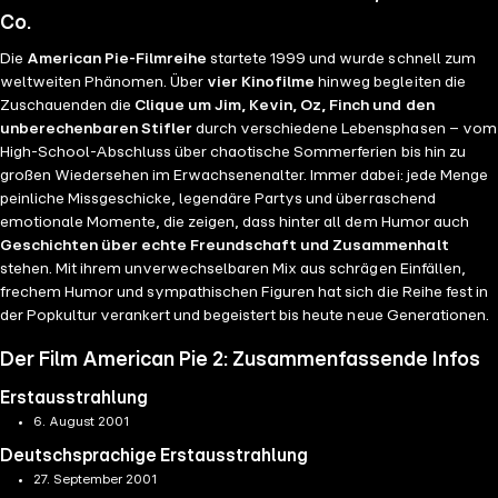
Co.
Die
American Pie-Filmreihe
startete 1999 und wurde schnell zum
weltweiten Phänomen. Über
vier Kinofilme
hinweg begleiten die
Zuschauenden die
Clique um Jim, Kevin, Oz, Finch und den
unberechenbaren Stifler
durch verschiedene Lebensphasen – vom
High-School-Abschluss über chaotische Sommerferien bis hin zu
großen Wiedersehen im Erwachsenenalter. Immer dabei: jede Menge
peinliche Missgeschicke, legendäre Partys und überraschend
emotionale Momente, die zeigen, dass hinter all dem Humor auch
Geschichten über echte Freundschaft und Zusammenhalt
stehen. Mit ihrem unverwechselbaren Mix aus schrägen Einfällen,
frechem Humor und sympathischen Figuren hat sich die Reihe fest in
der Popkultur verankert und begeistert bis heute neue Generationen.
Der Film American Pie 2: Zusammenfassende Infos
Erstausstrahlung
6. August 2001
Deutschsprachige Erstausstrahlung
27. September 2001