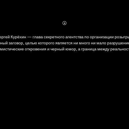
Abonnieren
Mehr
Details
Сергей Курёхин — глава секретного агентства по организации розыг
зный заговор, целью которого является ни много ни мало разрушен
мистические откровения и черный юмор, а граница между реальность
ей — тот владеет миром.