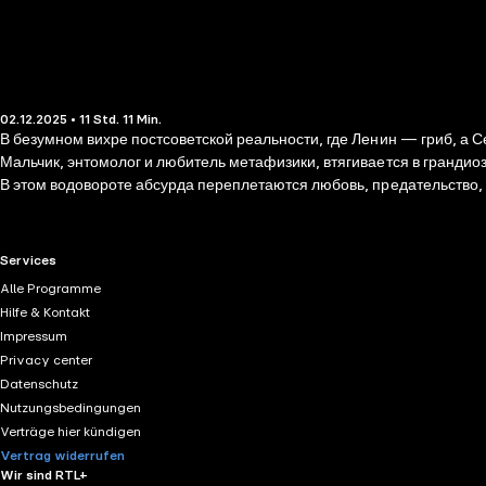
02.12.2025 • 11 Std. 11 Min.
В безумном вихре постсоветской реальности, где Ленин — гриб, а 
Мальчик, энтомолог и любитель метафизики, втягивается в грандио
В этом водовороте абсурда переплетаются любовь, предательство, 
ошеломляющего недоумения и восторга. Постмодернистский роман Павла Крусанова вышел в 2005 году. Наполненный иронией и своеобразным юмором, он играет с нашим разумом и заставляет
поверить в выдуманную кем-то реальность. Кто владеет информаци
RTL+ useful links.
Services
Alle Programme
Hilfe & Kontakt
Impressum
Privacy center
Datenschutz
Nutzungsbedingungen
Verträge hier kündigen
Vertrag widerrufen
Wir sind RTL+