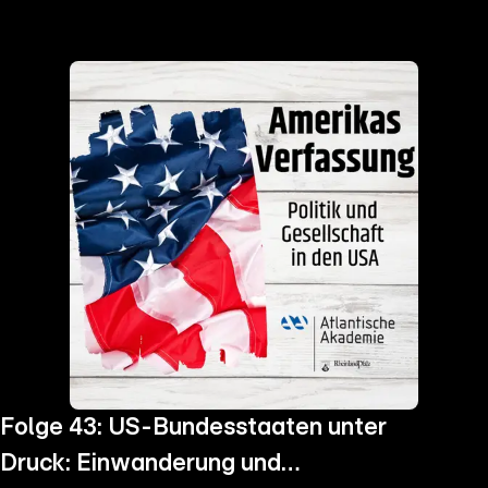
the
h page
 main
nt
the
ibility
ment
Folge 43: US-Bundesstaaten unter
Druck: Einwanderung und