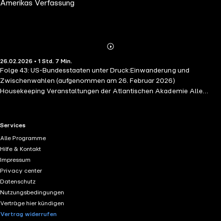
Amerikas Verfassung
Zwischenwahlen
Abspielen
Mehr
26.02.2026 • 1 Std. 7 Min.
Details
Folge 43: US-Bundesstaaten unter Druck:Einwanderung und
Zwischenwahlen (aufgenommen am 26. Februar 2026)
Housekeeping Veranstaltungen der Atlantischen Akademie Alle
Shownotes findet Ihr hier auf unserer Website.
RTL+ useful links.
Services
Alle Programme
Hilfe & Kontakt
Impressum
Privacy center
Datenschutz
Nutzungsbedingungen
Verträge hier kündigen
Vertrag widerrufen