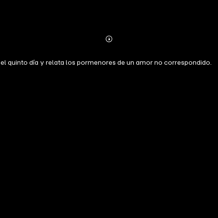
Abonnieren
Mehr
Details
n el quinto día y relata los pormenores de un amor no correspondido.