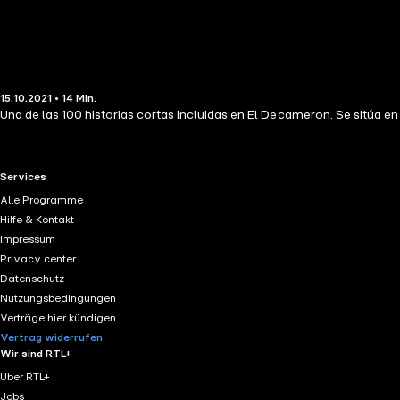
15.10.2021 • 14 Min.
Una de las 100 historias cortas incluidas en El Decameron. Se sitúa e
RTL+ useful links.
Services
Alle Programme
Hilfe & Kontakt
Impressum
Privacy center
Datenschutz
Nutzungsbedingungen
Verträge hier kündigen
Vertrag widerrufen
Wir sind RTL+
Über RTL+
Jobs