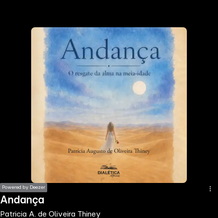
the
h page
 main
nt
the
ibility
ment
Powered by Deezer
Andança
Patricia A. de Oliveira Thiney