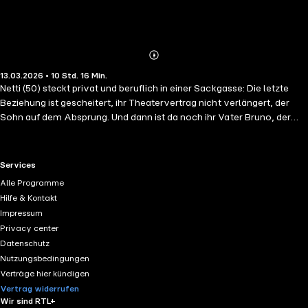
Abonnieren
Mehr
13.03.2026 • 10 Std. 16 Min.
Details
Netti (50) steckt privat und beruflich in einer Sackgasse: Die letzte
Beziehung ist gescheitert, ihr Theatervertrag nicht verlängert, der
Sohn auf dem Absprung. Und dann ist da noch ihr Vater Bruno, der
seit dem Tod der Mutter nicht alleine klarkommt. Fast täglich schaut
Netti bei ihm vorbei, obwohl sie und ihre erfolgreiche Schwester sich
eigentlich gemeinsam kümmern wollten. Aber jetzt braucht Netti
RTL+ useful links.
Services
dringend eine Auszeit, um endlich mal durchzuatmen und ihr Leben
Alle Programme
neu zu ordnen. Und das am liebsten am Meer, irgendwo im Süden. Als
Hilfe & Kontakt
sich ihr eine Mitfahrgelegenheit mit einem Italiener bietet, sagt sie
Impressum
sofort zu. Soll eben ihre Schwester nach dem Vater schauen. Doch
Privacy center
als es losgeht, sitzt Bruno auf der Rückbank. Und Netti ahnt, dass es
Datenschutz
alles andere als ein entspannter Urlaub wird, denn ihr Vater hat eigene
Nutzungsbedingungen
Pläne, und die Reisegruppe wird immer größer …
Verträge hier kündigen
Vertrag widerrufen
Wir sind RTL+