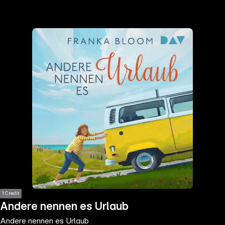
the
h page
 main
nt
the
ibility
ment
1 Credit
Andere nennen es Urlaub
Andere nennen es Urlaub