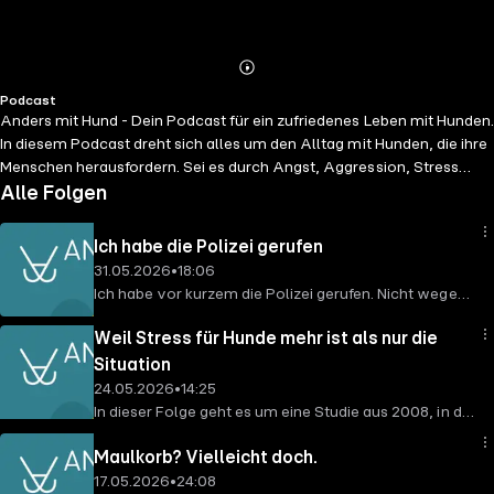
Abspielen
Mehr
Podcast
Details
Anders mit Hund - Dein Podcast für ein zufriedenes Leben mit Hunden.
In diesem Podcast dreht sich alles um den Alltag mit Hunden, die ihre
Menschen herausfordern. Sei es durch Angst, Aggression, Stress
oder andere Dinge, die zu Verhaltensproblemen im Alltag führen. Als
Alle Folgen
Fan von Verhaltensbiologie, einem bedürfnisorientierten Leben und
persönlicher Weiterentwicklung triffst Du bei mir nicht auf das
Ich habe die Polizei gerufen
klassische "Sitz, Platz, Fuß". Meine Inhalte richten sich an alle, die es
31.05.2026
•
18:06
ANDERS machen wollen. An alle Menschen, die Lust haben sich
Ich habe vor kurzem die Polizei gerufen. Nicht wegen
weiterzuentwickeln, über den Tellerrand zu sehen und mit ihrem Hund
eines Menschen. Wegen eines Hundes. In dieser
auf Augenhöhe als starke Teampartner:innen durch das Leben zu
Weil Stress für Hunde mehr ist als nur die
Episode erzähle ich von einer Situation, in der ich
gehen. Willst Du mehr über mich und Anders mit Hund wissen?
beobachtet habe, wie ein Hund misshandelt wurde.
Situation
Abonniere meinen Newsletter:
Ich spreche darüber, warum wir uns entschieden
24.05.2026
•
14:25
https://andersmithund.com/neugiernasen
Folge uns:
haben zu handeln, warum wir nicht eingegriffen
In dieser Folge geht es um eine Studie aus 2008, in der
https://andersmithund.com/facebook
haben, was die Polizei geraten hat und welche
Polizeidiensthunde und Hunde von
https://andersmithund.com/instagram
Schritte sinnvoll sind, wenn Du selbst einmal in eine
Maulkorb? Vielleicht doch.
Grenzkontrolleur:innen verglichen wurden – beide
ähnliche Situation kommst. Außerdem geht es um
17.05.2026
•
24:08
arbeiten, aber sie leben sehr unterschiedlich. Und sie