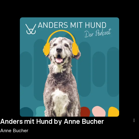
the
h page
 main
nt
the
ibility
ment
Anders mit Hund by Anne Bucher
Anne Bucher