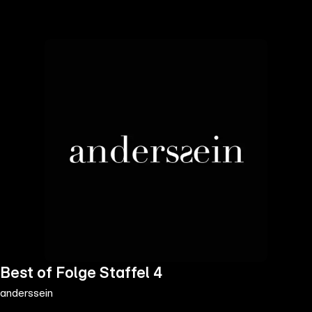
the
h page
 main
nt
the
ibility
ment
Best of Folge Staffel 4
anderssein