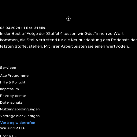
Abspielen
Mehr
05.03.2024 • 1 Std. 31 Min.
Details
In der Best of Folge der Staffel 4 lassen wir Gäst*innen zu Wort
kommen, die Stellvertretend für die Neuausrichtung des Podcasts der
letzten Staffel stehen. Mit ihrer Arbeit leisten sie einen wertvollen
Beitrag für diese Gesellschaft, denn das Anderssein kann man auf
vielen Ebenen begreifen und jeder definiert es eben anders. Viel Spaß
mit Maren Kroymann, Michel Abdollahi, Juliane Degner und Tobias
RTL+ useful links.
Services
Schlegl,
Alle Programme
Hilfe & Kontakt
Impressum
Privacy center
Datenschutz
Nutzungsbedingungen
Verträge hier kündigen
Vertrag widerrufen
Wir sind RTL+
Über RTL+