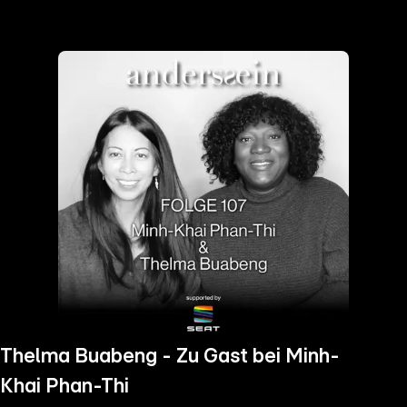
the
h page
 main
nt
the
ibility
ment
Thelma Buabeng - Zu Gast bei Minh-
Khai Phan-Thi