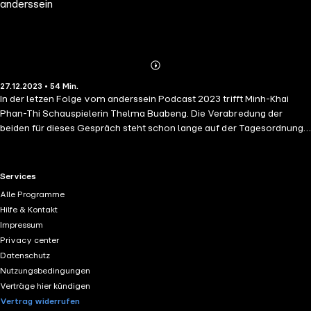
anderssein
Abspielen
Mehr
27.12.2023 • 54 Min.
Details
In der letzen Folge vom anderssein Podcast 2023 trifft Minh-Khai
Phan-Thi Schauspielerin Thelma Buabeng. Die Verabredung der
beiden für dieses Gespräch steht schon lange auf der Tagesordnung
und kurz vor Ende der Staffel hat es dann geklappt. Thelma Buabeng
ist neben ihrer Schauspielarbeit auch als Comedienne unterwegs.
Damit bedient sie sich auch des Humors und setzt ihn ein, um wie sie
RTL+ useful links.
Services
selbst sagt auf all das hinzuweisen, wo sie ihr Klappe nicht halten
Alle Programme
möchte. Unbestreitbar ist Thelma eine Frau, die sich ihren Raum
Hilfe & Kontakt
nimmt und mitmacht, sich einmischt und einsetzt. Auch darum
Impressum
fliegen zwischen den beiden die Symphatien hin und her. Das
Privacy center
Gespräch zu hören, macht einfach nur Spaß und es rüttelt tüchtig an
Datenschutz
unseren Herzen. Danke für diesen Abschluss, liebe Thelma,
Nutzungsbedingungen
Verträge hier kündigen
Vertrag widerrufen