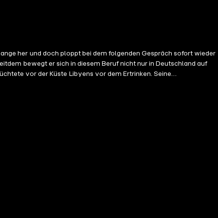
nt lange her und doch ploppt bei dem folgenden Gespräch sofort wieder
 Seitdem bewegt er sich in diesem Beruf nicht nur in Deutschland auf
htete vor der Küste Libyens vor dem Ertrinken. Seine
darum, dass wir als Gesellschaft mal auf unser Verhalten schauen und