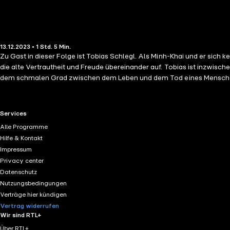
13.12.2023 • 1 Std. 5 Min.
Zu Gast in dieser Folge ist Tobias Schlegl. Als Minh-Khai und er sich
die alte Vertrautheit und Freude übereinander auf. Tobias ist inzwisch
dem schmalen Grad zwischen dem Leben und dem Tod eines Menschen. 
Beschreibungen über diese Erfahrungen und seine Arbeit wollen einfac
es befragen, wenn uns das Ertrinken und Sterben nicht mehr emphatis
RTL+ useful links.
Services
Alle Programme
Hilfe & Kontakt
Impressum
Privacy center
Datenschutz
Nutzungsbedingungen
Verträge hier kündigen
Vertrag widerrufen
Wir sind RTL+
Über RTL+