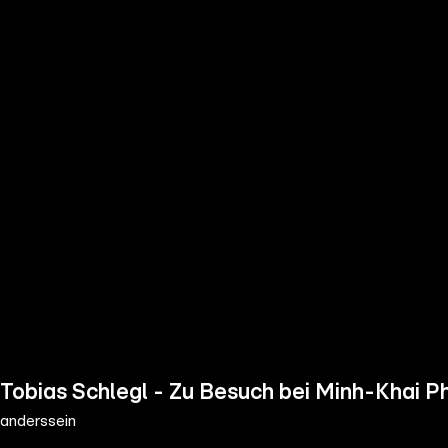
the
h page
 main
nt
the
ibility
ment
Tobias Schlegl - Zu Besuch bei Minh-Khai P
anderssein