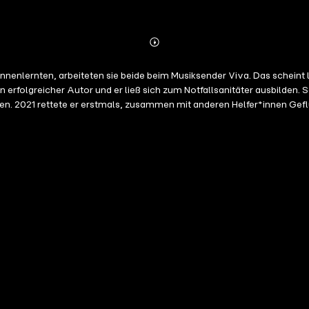
Abspielen
Mehr
Details
 kennenlernten, arbeiteten sie beide beim Musiksender Viva. Das schei
en erfolgreicher Autor und er ließ sich zum Notfallsanitäter ausbilden.
2021 rettete er erstmals, zusammen mit anderen Helfer*innen Geflüc
h nur raus und schnell wird klar, Tobias Schlegel kämpft zuallererst 
ch macht. Was ist dann los mit uns?