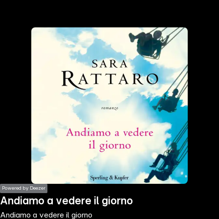
the
h page
 main
nt
the
ibility
ment
Powered by Deezer
Andiamo a vedere il giorno
Andiamo a vedere il giorno