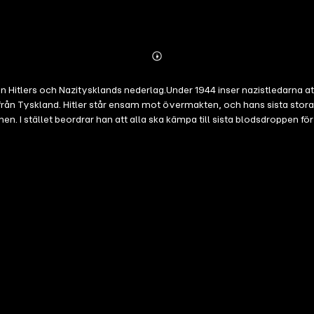
Abonnieren
Mehr
Details
tlers och Nazitysklands nederlag.Under 1944 inser nazistledarna att krig
ss från Tyskland. Hitler står ensam mot övermakten, och hans sista stora
n. I stället beordrar han att alla ska kämpa till sista blodsdroppen för
tiskt och händelserikt. Samtidigt som allt fler inser att nazisterna stri
rådena, medan resten av Tyskland väntar på domedagen.