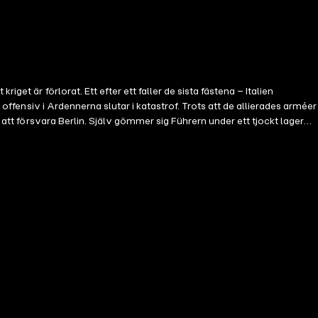
et är förlorat. Ett efter ett faller de sista fästena – Italien
 offensiv i Ardennerna slutar i katastrof. Trots att de allierades arméer
 att försvara Berlin. Själv gömmer sig Führern under ett tjockt lager
der i en förlorad kamp, vägrar Hitler att ge upp. Här berättas historien