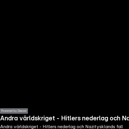
the
h page
 main
nt
the
ibility
ment
Powered by Deezer
Andra världskriget - Hitlers nederlag och Na
Andra världskriget - Hitlers nederlag och Nazitysklands fall