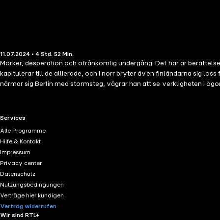
11.07.2024 • 4 Std. 52 Min.
Mörker, desperation och ofrånkomlig undergång. Det här är berättelsen Hi
kapitulerar till de allierade, och i norr bryter även finländarna sig lo
närmar sig Berlin med stormsteg, vägrar han att se verkligheten i ögone
betong i huvudstadens mitt. Det sista året av andra världskriget blir kao
om hans desperata försök att behålla greppet om de ockuperade om
RTL+ useful links.
Services
Alle Programme
Hilfe & Kontakt
Impressum
Privacy center
Datenschutz
Nutzungsbedingungen
Verträge hier kündigen
Vertrag widerrufen
Wir sind RTL+