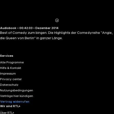
Abonnieren
Mehr
Audiobook • 00:42:03 • Dezember 2014
Details
Best of Comedy zum bingen. Die Highlights der Comedyreihe "Angie,
die Queen von Berlin" in ganzer Länge.
RTL+ useful links.
Services
Alle Programme
Hilfe & Kontakt
Impressum
Privacy center
Datenschutz
Nutzungsbedingungen
Verträge hier kündigen
Vertrag widerrufen
Wir sind RTL+
Über RTL+