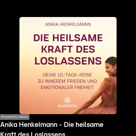
the
h page
 main
nt
the
ibility
ment
Powered by Deezer
Anika Henkelmann - Die heilsame
Kraft des Loslassens