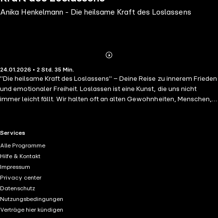
Anika Henkelmann - Die heilsame Kraft des Loslassens
Abonnieren
Mehr
24.01.2026 • 2 Std. 35 Min.
Details
"Die heilsame Kraft des Loslassens" – Deine Reise zu innerem Frieden
und emotionaler Freiheit. Loslassen ist eine Kunst, die uns nicht
immer leicht fällt. Wir halten oft an alten Gewohnheiten, Menschen,
Orten und Dingen fest, die uns nicht mehr dienlich sind und uns davon
abhalten, ganz wir selbst zu sein. Die uns davon abhalten, wirklich
glücklich zu sein. Doch wenn wir uns bewusst dazu entscheiden,
RTL+ useful links.
Services
unser Leben einmal genauer zu beleuchten und bereit sind,
Alle Programme
loszulassen, können wir altes schweres Gepäck abwerfen, um mit
Hilfe & Kontakt
leichtem Gepäck weiter zu reisen. Wir können Raum für Neues in uns
Impressum
schaffen. Raum für Positives. In diesem 10-Tage-Audiokurs werden
Privacy center
wir uns damit beschäftigen, warum es so schwer sein kann,
Datenschutz
loszulassen und wie wir uns dabei oft selbst im Weg stehen. Du
Nutzungsbedingungen
erfährst, wie du dich von alten Mustern und Überzeugungen befreist
Verträge hier kündigen
und wie du überprüfen kannst, welche Beziehungen dir wirklich guttun