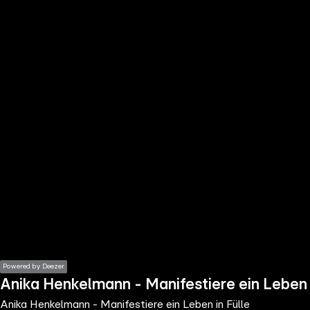
the
h page
 main
nt
the
ibility
ment
Powered by Deezer
Anika Henkelmann - Manifestiere ein Leben 
Anika Henkelmann - Manifestiere ein Leben in Fülle