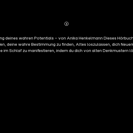
Abonnieren
Mehr
Details
 Henkelmann Dieses Hörbuch begleitet dich auf deiner Reise zu einem erfüllteren Leben im
helfen, deine wahre Bestimmung zu finden, Altes loszulassen, dich Neu
laf zu manifestieren, indem du dich von alten Denkmustern löst und neue – pos
freue mich darauf, dich auf deiner Reise begleiten zu dürfen. Alles Liebe
6_Verwirkliche_deine_Träume_Einschlafmeditation