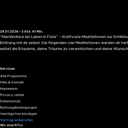
24.01.2026 • 3 Std. 41 Min.
"Manifestiere ein Leben in Fülle" – Kraftvolle Meditationen zur Entfaltung deines wahren Potentials – von Anika
Einklang mit dir selbst. Die folgenden vier Meditationen werden dir 
selbst die Erlaubnis, deine Träume zu verwirklichen und deine Wünsche im Sch
Inneres ein und entdecke das Potenzial, das bereits in dir schlummert und darauf wartet, gelebt zu werden. Mein Name ist Anika, und ich 
für dich. Namaste. Kapitelübersicht: 001_Info 002_Intro 003_Finde_und_lebe_deine_wahre_Bestimmung_Einschlafmeditation 004_Magischer_Neuanfang_Altes_loslassen_und_sich_Neuem_öffnen
005_Manifestiere_deine_Wünsche_im_Schlaf_Einschlafmeditation 00
RTL+ useful links.
Services
Alle Programme
Hilfe & Kontakt
Impressum
Privacy center
Datenschutz
Nutzungsbedingungen
Verträge hier kündigen
Vertrag widerrufen
Wir sind RTL+