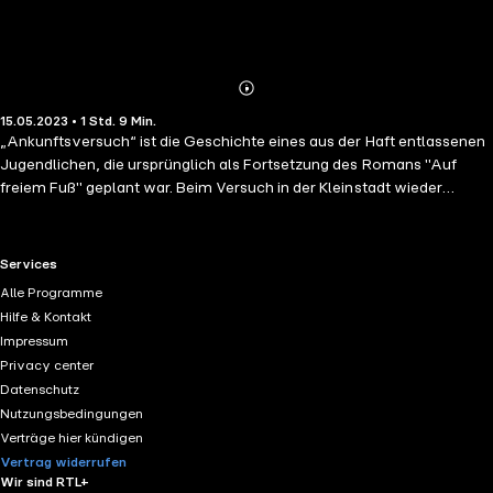
Abonnieren
Mehr
15.05.2023 • 1 Std. 9 Min.
Details
„Ankunftsversuch“ ist die Geschichte eines aus der Haft entlassenen
Jugendlichen, die ursprünglich als Fortsetzung des Romans "Auf
freiem Fuß" geplant war. Beim Versuch in der Kleinstadt wieder
heimisch zu werden, muss der Jugendliche bald erkennen, dass hier
der zweite Teil seiner Strafe beginnt: Seine Freilassung bedeutet nicht
das endliche Frei-Sein, von dem er hinter den Gittern der Strafanstalt
RTL+ useful links.
Services
träumte, sondern das Eingesperrtsein zwischen Vorurteile und
Alle Programme
Anpassungszwänge, wo der kleinste Schritt der Abweichung schon
Hilfe & Kontakt
wieder ein Straucheln wäre.
Impressum
Privacy center
Datenschutz
Nutzungsbedingungen
Verträge hier kündigen
Vertrag widerrufen
Wir sind RTL+