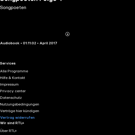
Songpoeten
Abonnieren
Mehr
Audiobook • 01:11:02 • April 2017
Details
RTL+ useful links.
Services
Alle Programme
Hilfe & Kontakt
Impressum
Privacy center
Datenschutz
Nutzungsbedingungen
Verträge hier kündigen
Vertrag widerrufen
Wir sind RTL+
Über RTL+