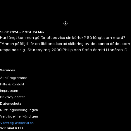
Abonnieren
Mehr
15.02.2024 • 7 Std. 24 Min.
Details
Hur långt kan man gå för att bevisa sin kärlek? Så långt som mord?
"Annan påföljd" är en fiktionaliserad skildring av det sanna dådet som
utspelade sig i Stureby maj 2009.Philip och Sofia är mitt i tonåren. De
älskar varandra. Men på Valborg kysser Philip Mathilda. Philip ångrar
sig djupt och för att gottgöra sitt svek tar han det ultimata beslutet –
att döda Mathilda. Mathildas mamma Charlotte fattade själv ett
RTL+ useful links.
Services
livsavgörande beslut år tidigare. Nu står plötsligt mannen hon
Alle Programme
bedrog, men aldrig slutade älska, framför henne. Kommer hon
Hilfe & Kontakt
berätta om sitt svek? Skuld väger tungt på huvudkaraktärernas axlar.
Impressum
I "Annan påföljd" skildras detta mentala straff.
Privacy center
Datenschutz
Nutzungsbedingungen
Verträge hier kündigen
Vertrag widerrufen
Wir sind RTL+