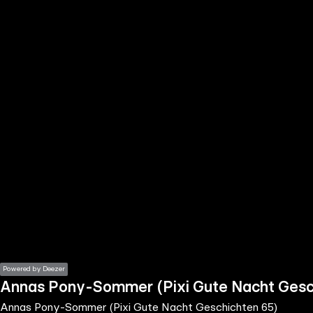
the
h page
 main
nt
the
ibility
ment
Powered by Deezer
Annas Pony-Sommer (Pixi Gute Nacht Gesc
Annas Pony-Sommer (Pixi Gute Nacht Geschichten 65)