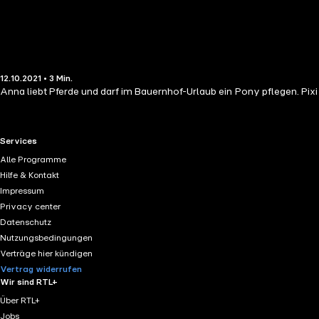
12.10.2021 • 3 Min.
Anna liebt Pferde und darf im Bauernhof-Urlaub ein Pony pflegen. Pix
RTL+ useful links.
Services
Alle Programme
Hilfe & Kontakt
Impressum
Privacy center
Datenschutz
Nutzungsbedingungen
Verträge hier kündigen
Vertrag widerrufen
Wir sind RTL+
Über RTL+
Jobs