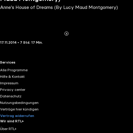
Anne's House of Dreams (By Lucy Maud Montgomery)
Abonnieren
Mehr
17.11.2014 • 7 Std. 17 Min.
Details
RTL+ useful links.
Services
Alle Programme
Hilfe & Kontakt
Impressum
Privacy center
Datenschutz
Nutzungsbedingungen
Verträge hier kündigen
Vertrag widerrufen
Wir sind RTL+
Über RTL+