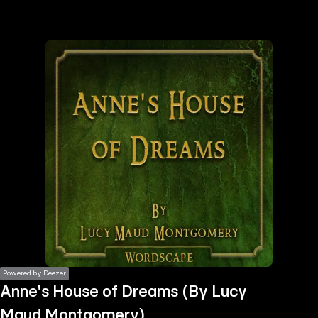
the
h page
 main
nt
the
ibility
ment
Powered by Deezer
Anne's House of Dreams (By Lucy
Maud Montgomery)