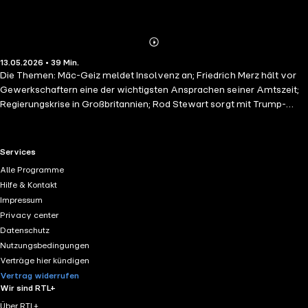
Abspielen
Mehr
13.05.2026 • 39 Min.
Details
Die Themen: Mäc-Geiz meldet Insolvenz an; Friedrich Merz hält vor
Gewerkschaftern eine der wichtigsten Ansprachen seiner Amtszeit;
Regierungskrise in Großbritannien; Rod Stewart sorgt mit Trump-
Anspielung an Charles für Gelächter; Kathleen Krüger wird neue HSV-
Vorständin und Talk-Debakel zum ESC bei "Hart aber fair" Du
möchtest mehr über unsere Werbepartner erfahren? Hier findest du
RTL+ useful links.
Services
alle Infos & Rabatte:
https://linktr.ee/ApokalypseundFilterkaffee
Du
Alle Programme
möchtest Werbung in diesem Podcast schalten? Dann erfahre hier
Hilfe & Kontakt
mehr über die Werbemöglichkeiten bei Seven.One Audio:
Impressum
https://www.seven.one/portfolio/sevenone-audio
Privacy center
Datenschutz
Nutzungsbedingungen
Verträge hier kündigen
Vertrag widerrufen
Wir sind RTL+
Über RTL+