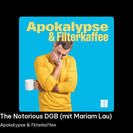
the
h page
 main
nt
the
ibility
ment
The Notorious DGB (mit Mariam Lau)
Apokalypse & Filterkaffee