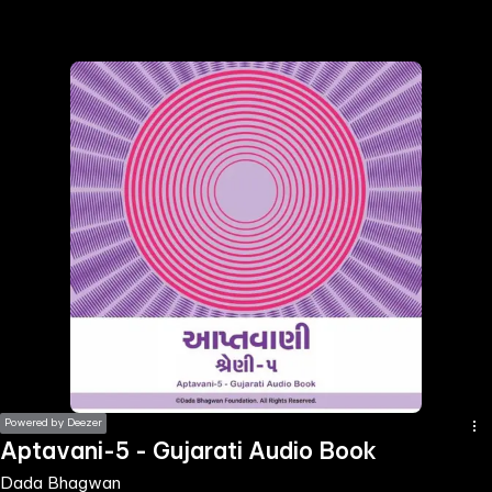
the
h page
 main
nt
the
ibility
ment
Powered by Deezer
Aptavani-5 - Gujarati Audio Book
Dada Bhagwan