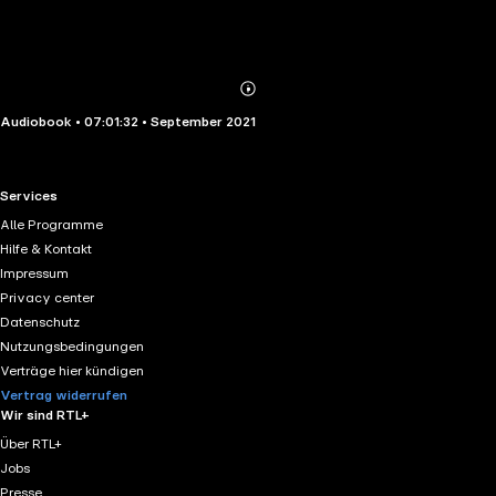
Abonnieren
Mehr
Audiobook • 07:01:32 • September 2021
Details
RTL+ useful links.
Services
Alle Programme
Hilfe & Kontakt
Impressum
Privacy center
Datenschutz
Nutzungsbedingungen
Verträge hier kündigen
Vertrag widerrufen
Wir sind RTL+
Über RTL+
Jobs
Presse